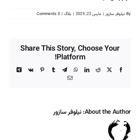
By
نیلوفر سازور
|
مارس 22, 2025
|
بلاگ
|
0 Comments
Share This Story, Choose Your
Platform!
Xing
Vk
Pinterest
Tumblr
Telegram
WhatsApp
LinkedIn
Reddit
Facebook
X
Email
About the Author:
نیلوفر سازور