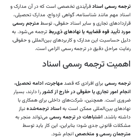
ترجمه رسمی اسناد
فرآیندی تخصصی است که در آن مدارک و
درباره ما
اسناد مهم مانند شناسنامه، گواهی ازدواج، مدارک تحصیلی،
قراردادهای تجاری و سایر اسناد حقوقی، توسط
مترجم رسمی
تماس با دارالترجمه
مورد تأیید
قوه قضاییه یا نهادهای ذی‌ربط
ترجمه می‌شود. به
دلیل حساسیت این مدارک و کاربردهای بین‌المللی و حقوقی،
Search
رعایت مراحل دقیق در ترجمه رسمی الزامی است.
For:
اهمیت ترجمه رسمی اسناد
ترجمه رسمی
برای افرادی که قصد
مهاجرت، ادامه تحصیل،
انجام امور تجاری یا حقوقی در خارج از کشور
را دارند، بسیار
ضروری است. همچنین، شرکت‌های داخلی برای همکاری با
نهادهای بین‌المللی ممکن است به
اسناد ترجمه‌شده
نیاز
داشته باشند.
اشتباهات در ترجمه رسمی
می‌تواند منجر به
مشکلات قانونی جدی شود؛ بنابراین، این کار باید توسط
مترجمان رسمی و متخصص
انجام شود.