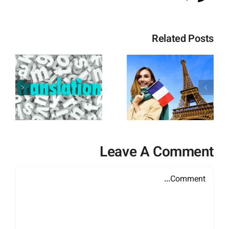
Related Posts
تأییدیه ویزای
ح
سفارت فرانسه
+ راهنمای
کامل و
و
تخصصی
Leave A Comment
Comment