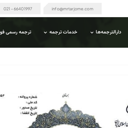
66401997 – 021
info@mrtarjome.com
دارالترجمه‌ها
خدمات ترجمه
ترجمه رسمی فو