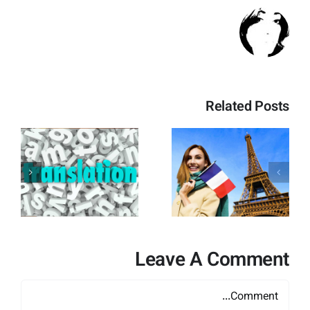
Related Posts
تأییدیه ویزای
ح
سفارت فرانسه
+ راهنمای
کامل و
و
تخصصی
Leave A Comment
Comment