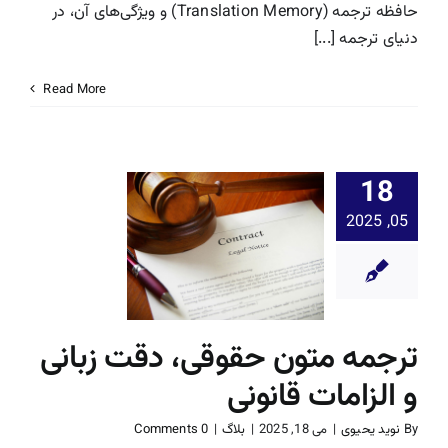
حافظه ترجمه (Translation Memory) و ویژگی‌های آن، در
درباره ما
دنیای ترجمه [...]
Read More
تماس با دارالترجمه
Search
For:
18
ترجمه مت
05, 2025
حقوقی، د
زبانی و الز
قانونی
بلاگ
ترجمه متون حقوقی، دقت زبانی
و الزامات قانونی
By
نوید یحیوی
|
می 18, 2025
|
بلاگ
|
0 Comments