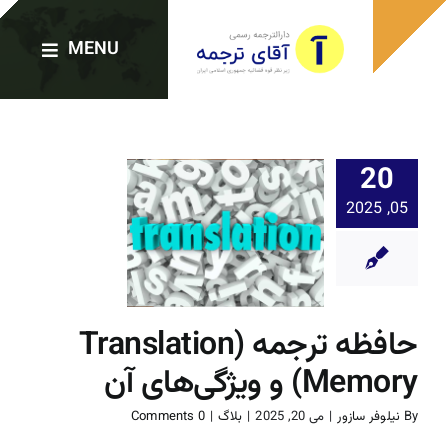
Ski
t
MENU
conten
صفحه اصلی
20
حافظه ترج
05, 2025
دارالترجمه‌ها
anslation
خدمات ترجمه
ویژگی‌های
بلاگ
حافظه ترجمه (Translation
ترجمه رسمی فوری
Memory) و ویژگی‌های آن
وبلاگ
By
نیلوفر سازور
|
می 20, 2025
|
بلاگ
|
0 Comments