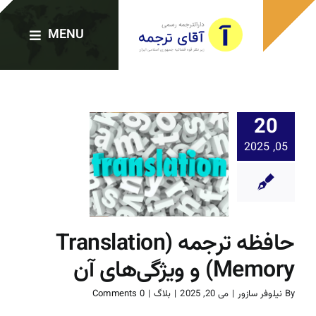
Ski
t
MENU
conten
صفحه اصلی
20
حافظه ترج
05, 2025
دارالترجمه‌ها
anslation
خدمات ترجمه
ویژگی‌های
بلاگ
حافظه ترجمه (Translation
ترجمه رسمی فوری
Memory) و ویژگی‌های آن
وبلاگ
By
نیلوفر سازور
|
می 20, 2025
|
بلاگ
|
0 Comments