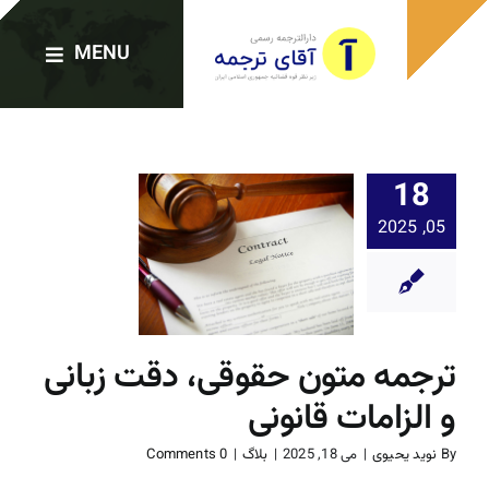
Ski
t
MENU
conten
صفحه اصلی
18
ترجمه مت
05, 2025
دارالترجمه‌ها
حقوقی، د
زبانی و الز
خدمات ترجمه
قانونی
بلاگ
ترجمه متون حقوقی، دقت زبانی
ترجمه رسمی فوری
و الزامات قانونی
وبلاگ
By
نوید یحیوی
|
می 18, 2025
|
بلاگ
|
0 Comments